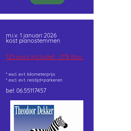
m.i.v. 1 januari 2026
kost
pianostemmen
125
euro
inclusief 21% btw
* excl. evt. kilometerprijs
* excl. evt. reistijd+parkeren
bel:
06.55117457