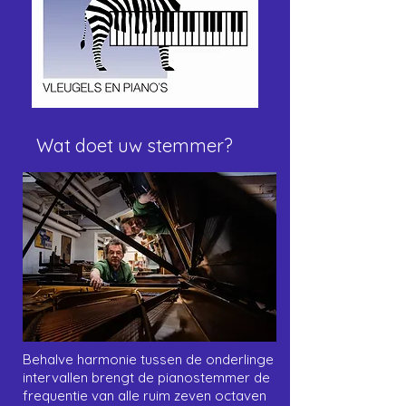
Wat doet uw stemmer?
Behalve
harmonie
tussen de onderlinge
intervallen brengt de pianostemmer de
frequentie van alle ruim zeven octaven