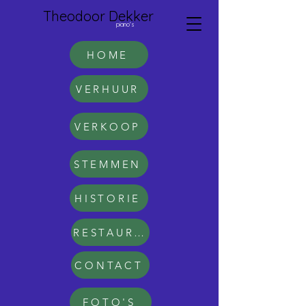
Theodoor Dekker
piano's
HOME
VERHUUR
VERKOOP
STEMMEN
HISTORIE
RESTAURATIE
CONTACT
FOTO'S