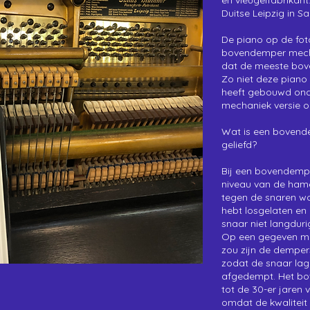
en
vleugelfabrikant
Duitse
Leipzig
in
Sa
De piano op de fo
bovendemper mecha
dat de meeste bo
Zo niet deze piano
heeft gebouwd ond
mechaniek versie 
Wat is een bovend
geliefd?
Bij een bovendemp
niveau van de hamer
tegen de snaren wo
hebt losgelaten en
snaar niet langduri
Op een gegeven mo
zou zijn de dempe
zodat de snaar lag
afgedempt. Het bo
tot de 30-er jaren
omdat de kwaliteit 