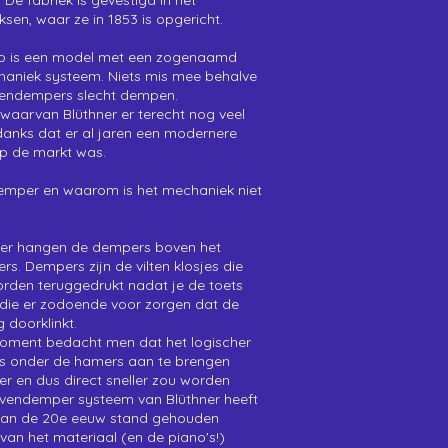
. De fabriek is gevestigd in het
ksen
, waar ze in 1853 is opgericht.
to is een model met een zogenaamd
niek systeem. Niets mis mee behalve
vendempers slecht dempen.
 waarvan Blüthner er terecht nog veel
anks dat er al jaren een modernere
op de markt was.
emper en waarom is het mechaniek niet
er hangen de dempers boven het
s. Dempers zijn de vilten klosjes die
rden teruggedrukt nadat je de toets
 die er zodoende voor zorgen dat de
g doorklinkt.
ment bedacht men dat het logischer
rs onder de hamers aan te brengen
er en dus direct sneller zou worden
vendemper systeem van Blüthner heeft
 van de 20e eeuw stand gehouden
van het materiaal (en de piano's!)