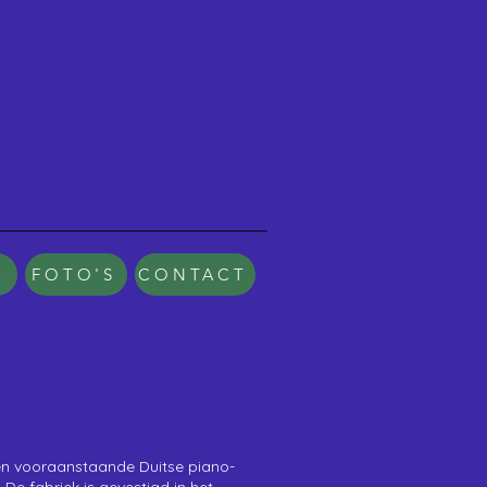
E
FOTO'S
CONTACT
 een vooraanstaande
Duitse
piano
-