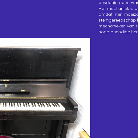
dusdanig goed was
Het mechaniek is o
omdat men moeiza
stemgereedschap b
mechanieken van 
hoop onnodige her