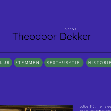
piano's
Theodoor Dekker
HUUR
STEMMEN
RESTAURATIE
HISTORI
Julius Blüthner is